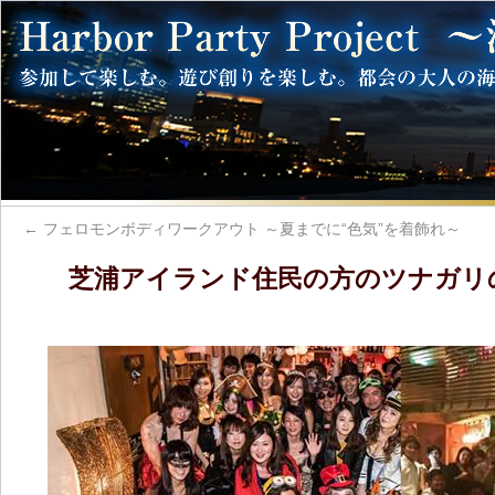
←
フェロモンボディワークアウト ～夏までに“色気”を着飾れ～
芝浦アイランド住民の方のツナガリ