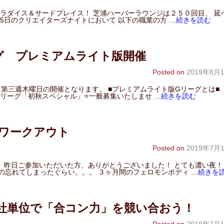
ラダイス＆サードプレイス！ 芝浦ハーバーラウンジは２５０回目、 延
2月5日のクリエイターズナイトにおいて 以下の職業の方 …
続きを読む
グ プレミアムライト版開催
Posted on
2019年8月
、第三週木曜日の開催となります。 ■プレミアムライト版Gリーグとは■
Ｇリーグ「初秋スペシャル」⭐️一般募集いたしませ …
続きを読む
ワークアウト
Posted on
2019年7月
】 昨日ご参加いただいた方、ありがとうございました！ とても濃い夜！
の忘れてしまったぐらい。。。 ３ヶ月間のフェロモンボディ …
続きを
会社単位で「合コン力」を競い合おう！