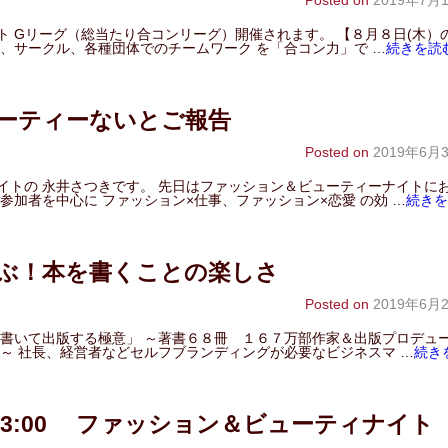
Posted on
2019年7月
 Gリーグ（総当たり合コンリーグ）開催されます。 【８月８日(木）
、サークル、各種団体でのチームワーク を「合コン力」で …
続きを読
ューティーないとご報告
Posted on
2019年6月
イトの 永井さつきです。 先日はファッション＆ビューティーナイトに
参加者を中心に ファッション×仕事、ファッション×恋愛 の効 …
続きを
ぶ！本を書くことの楽しさ
Posted on
2019年6月
を書いて出版する極意」 ～著書６８冊 １６７万部作家＆出版プロデュ
～ 社長、経営者などセルフブランディングが必要なビジネスマ …
続き
～23:00 ファッション＆ビューティナイト