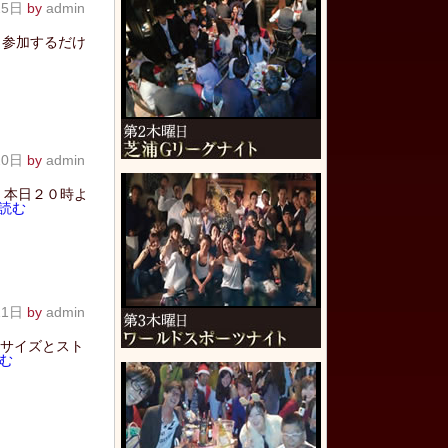
25日
by
admin
 参加するだけ
20日
by
admin
、本日２０時よ
読む
11日
by
admin
ササイズとスト
む