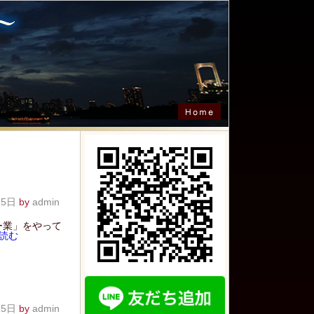
25日
by
admin
ー業」をやって
読む
25日
by
admin