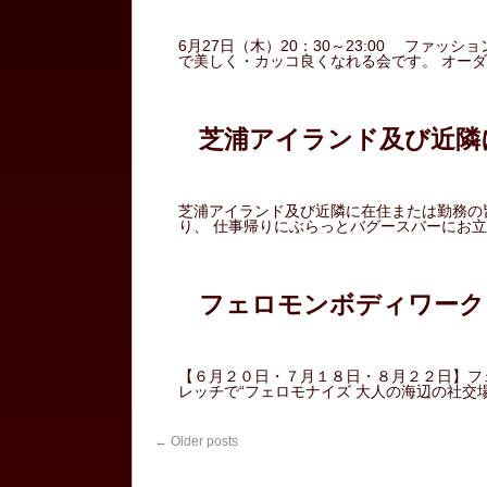
6月27日（木）20：30～23:00 ファ
で美しく・カッコ良くなれる会です。 オーダ
芝浦アイランド及び近隣
芝浦アイランド及び近隣に在住または勤務の
り、 仕事帰りにぶらっとバグースバーにお立
フェロモンボディワーク
【６月２０日・７月１８日・８月２２日】フェ
レッチで“フェロモナイズ 大人の海辺の社交
←
Older posts