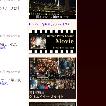
16日
by
admin
のGリーグは】
む
■イベントを開催したい人はコチラ
30日
by
admin
お越しいただ
読む
25日
by
admin
ーサーに学ぶ夜
を読む