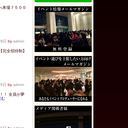
べ来場７５００
19日
by
admin
 【完全招待制】
19日
by
admin
！！ 全員が夢
読む