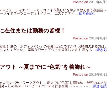
Posted on
2019年6月
ッション＆ビューティナイト ～カッコイイ＆美しいを学ぶ＆教え合う夜話会～
ーメイドスーツコーディネイター、 エステテティ …
続きを読む
に在住または勤務の皆様！
Posted on
2019年6月
皆様！ 夏の「ボディライン」の準備は万全ですか？ お時間のある方は
ちよりください。 素敵なワークアウトを提案します！ 島をも …
続きを
アウト ～夏までに“色気”を着飾れ～
Posted on
2019年6月
ロモンボディワークアウト ～夏までに“色気”を着飾れ～ 秘密のエク
場発→江の島スーパービーチパーティ行き企画 ～～～～～～ …
続きを読