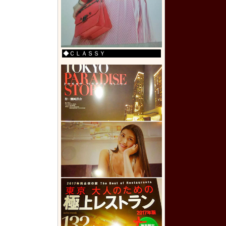
◆ＣＬＡＳＳＹ